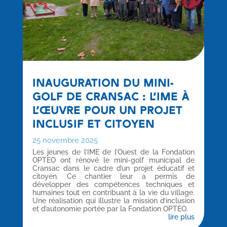
INAUGURATION DU MINI-
GOLF DE CRANSAC : L’IME À
L’ŒUVRE POUR UN PROJET
INCLUSIF ET CITOYEN
25 novembre 2025
Les jeunes de l’IME de l’Ouest de la Fondation
OPTEO ont rénové le mini-golf municipal de
Cransac dans le cadre d’un projet éducatif et
citoyen. Ce chantier leur a permis de
développer des compétences techniques et
humaines tout en contribuant à la vie du village.
Une réalisation qui illustre la mission d’inclusion
et d’autonomie portée par la Fondation OPTEO.
lire plus