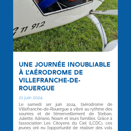
UNE JOURNÉE INOUBLIABLE
À L’AÉRODROME DE
VILLEFRANCHE-DE-
ROUERGUE
21 juin 2024
Le samedi 1er juin 2024, l’aérodrome de
Villefranche-de-Rouergue a vibré au rythme des
sourires et de l’émerveillement de Steban,
Juliette, Adriano, Noam et leurs familles. Grâce à
l’association Les Citoyens du Ciel (LCDC), ces
jeunes ont eu l’opportunité de réaliser des vols