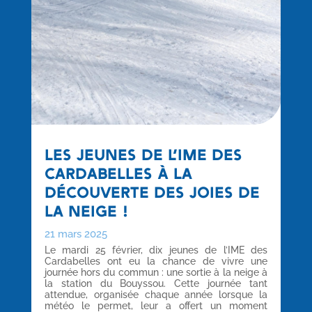
LES JEUNES DE L’IME DES
CARDABELLES À LA
DÉCOUVERTE DES JOIES DE
LA NEIGE !
21 mars 2025
Le mardi 25 février, dix jeunes de l’IME des
Cardabelles ont eu la chance de vivre une
journée hors du commun : une sortie à la neige à
la station du Bouyssou. Cette journée tant
attendue, organisée chaque année lorsque la
météo le permet, leur a offert un moment