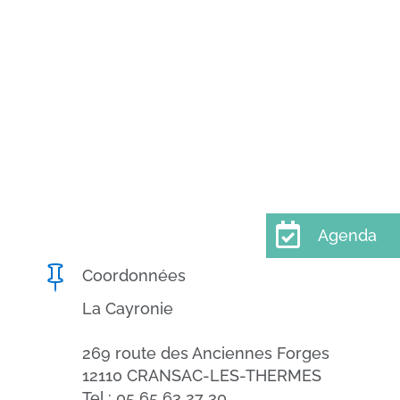

Agenda

Coordonnées
La Cayronie
269 route des Anciennes Forges
12110 CRANSAC-LES-THERMES
Tel : 05 65 63 27 30