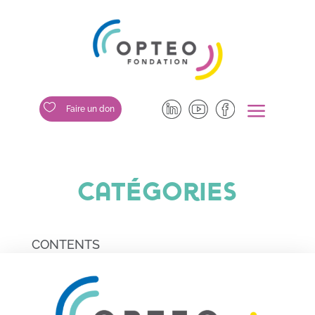
a

Faire un don
Catégories
CONTENTS