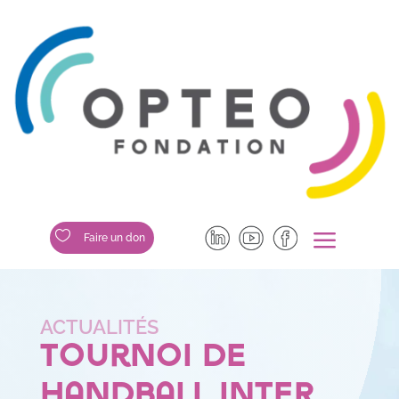
a

Faire un don
Tournoi de
handball inter