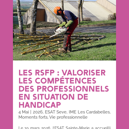
LES RSFP : VALORISER
LES COMPÉTENCES
DES PROFESSIONNELS
EN SITUATION DE
HANDICAP
4 Mai
|
2026
,
ESAT Seve
,
IME Les Cardabelles
,
Moments forts
,
Vie professionnelle
Le 19 mars 2026, l’ESAT Sainte-Marie a accueilli