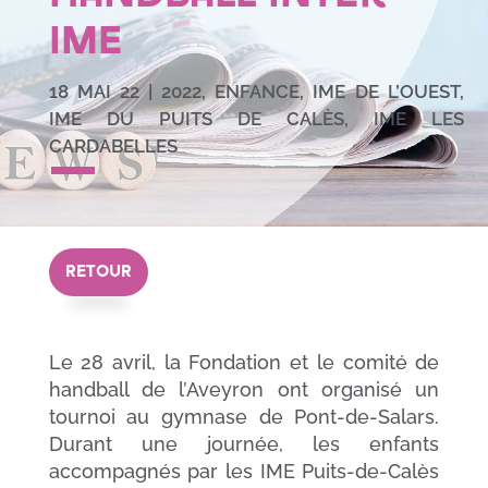
IME
18 MAI 22
|
2022
,
ENFANCE
,
IME DE L’OUEST
,
IME DU PUITS DE CALÈS
,
IME LES
CARDABELLES
RETOUR
Le 28 avril, la Fondation et le comité de
handball de l’Aveyron ont organisé un
tournoi au gymnase de Pont-de-Salars.
Durant une journée, les enfants
accompagnés par les IME Puits-de-Calès