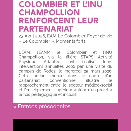
COLOMBIER ET L’INU
CHAMPOLLION
RENFORCENT LEUR
PARTENARIAT
23 Avr
|
2026
,
EAM Le Colombier
,
Foyer de vie
« Le Colombier »
,
Moments forts
L’EAM, l’EANM le Colombier et l’INU
Champollion, via la filière STAPS Activité
Physique Adaptée, ont finalisé leurs
interventions annuelles 2026 par une visite du
campus de Rodez, le mercredi 25 mars 2026.
Cette action, menée dans le cadre d’un
partenariat conventionné, illustre le
rapprochement entre le secteur médico-social
et l’enseignement supérieur autour d’un projet à
la fois pédagogique et inclusif.
« Entrées précédentes