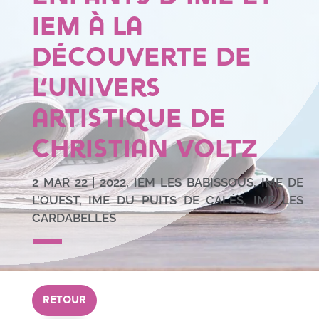
IEM à la
découverte de
l’univers
artistique de
Christian VOLTZ
2 MAR 22
|
2022
,
IEM LES BABISSOUS
,
IME DE
L’OUEST
,
IME DU PUITS DE CALÈS
,
IME LES
CARDABELLES
RETOUR