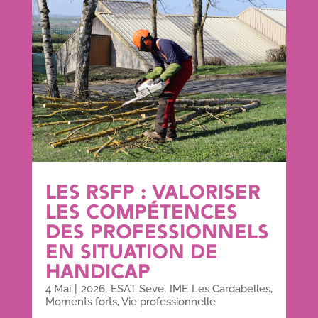
LES RSFP : VALORISER
LES COMPÉTENCES
DES PROFESSIONNELS
EN SITUATION DE
HANDICAP
4 Mai
|
2026
,
ESAT Seve
,
IME Les Cardabelles
,
Moments forts
,
Vie professionnelle