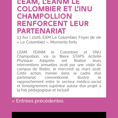
L’EAM, L’EANM LE
COLOMBIER ET L’INU
CHAMPOLLION
RENFORCENT LEUR
PARTENARIAT
23 Avr
|
2026
,
EAM Le Colombier
,
Foyer de vie
« Le Colombier »
,
Moments forts
L’EAM, l’EANM le Colombier et l’INU
Champollion, via la filière STAPS Activité
Physique Adaptée, ont finalisé leurs
interventions annuelles 2026 par une visite du
campus de Rodez, le mercredi 25 mars 2026.
Cette action, menée dans le cadre d’un
partenariat conventionné, illustre le
rapprochement entre le secteur médico-social
et l’enseignement supérieur autour d’un projet à
la fois pédagogique et inclusif.
« Entrées précédentes