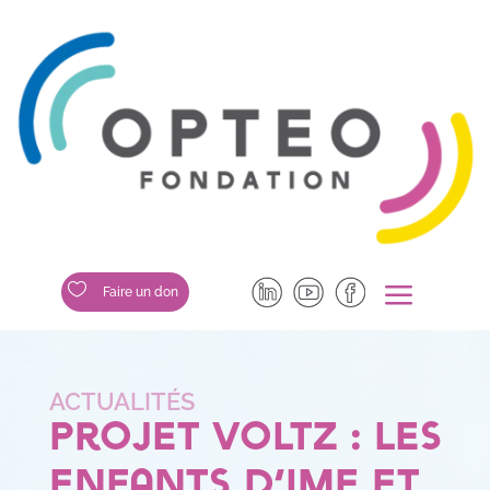
a

Faire un don
Projet Voltz : les
enfants d’IME et