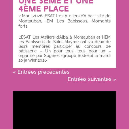
UNE 3ÈME ET UNE
4ÈME PLACE
2 Mar
|
2026
,
ESAT Les Ateliers d’Alba – site de
Montauban
,
IEM Les Babissous
,
Moments
forts
L’ESAT Les Ateliers d’Alba à Montauban et l’IEM
les Babissous de Saint-Mayme ont vu deux de
leurs membres participer au concours de
pâtisserie « Un pour tous, tous pour un »
organisé par Sogeres (groupe Sodexo) le mardi
20 janvier 2026
« Entrées précédentes
Entrées suivantes »