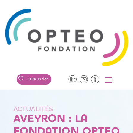
a

Faire un don
Aveyron : la
fondation Opteo