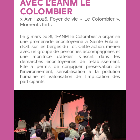
AVEC L’EANM LE
COLOMBIER
3 Avr
|
2026
,
Foyer de vie « Le Colombier »
,
Moments forts
Le 5 mars 2026, l’EANM le Colombier a organisé
une promenade écocitoyenne à Sainte-Eulalie-
d’Olt, sur les berges du Lot. Cette action, menée
avec un groupe de personnes accompagnées et
une monitrice d’atelier, s’inscrit dans les
démarches écocitoyennes de l’établissement.
Elle a permis de conjuguer préservation de
l’environnement, sensibilisation à la pollution
humaine et valorisation de l’implication des
participants.