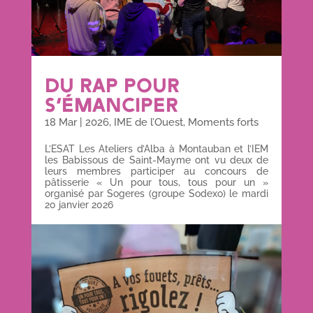
DU RAP POUR
S’ÉMANCIPER
18 Mar
|
2026
,
IME de l’Ouest
,
Moments forts
L’ESAT Les Ateliers d’Alba à Montauban et l’IEM
les Babissous de Saint-Mayme ont vu deux de
leurs membres participer au concours de
pâtisserie « Un pour tous, tous pour un »
organisé par Sogeres (groupe Sodexo) le mardi
20 janvier 2026