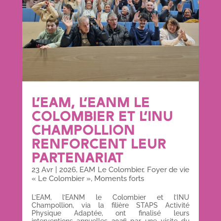
L’EAM, L’EANM LE
COLOMBIER ET L’INU
CHAMPOLLION
RENFORCENT LEUR
PARTENARIAT
23 Avr
|
2026
,
EAM Le Colombier
,
Foyer de vie
« Le Colombier »
,
Moments forts
L’EAM, l’EANM le Colombier et l’INU
Champollion, via la filière STAPS Activité
Physique Adaptée, ont finalisé leurs