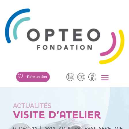
a

Faire un don
Visite d’atelier
6 DÉC 22
|
2022
,
ADULTES
,
ESAT SEVE
,
VIE