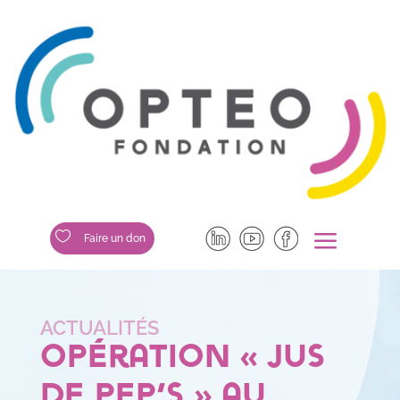
a

Faire un don
Opération « Jus
de Pep’s » au