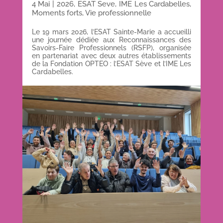
4 Mai
|
2026
,
ESAT Seve
,
IME Les Cardabelles
,
Moments forts
,
Vie professionnelle
Le 19 mars 2026, l’ESAT Sainte-Marie a accueilli
une journée dédiée aux Reconnaissances des
Savoirs-Faire Professionnels (RSFP), organisée
en partenariat avec deux autres établissements
de la Fondation OPTEO : l’ESAT Sève et l’IME Les
Cardabelles.