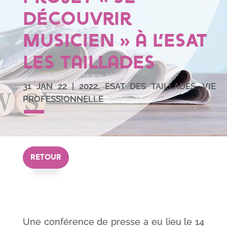
découvrir
musicien » à l’ESAT
Les Taillades
31 JAN 22
|
2022
,
ESAT DES TAILLADES
,
VIE
PROFESSIONNELLE
RETOUR
Une conférence de presse a eu lieu le 14