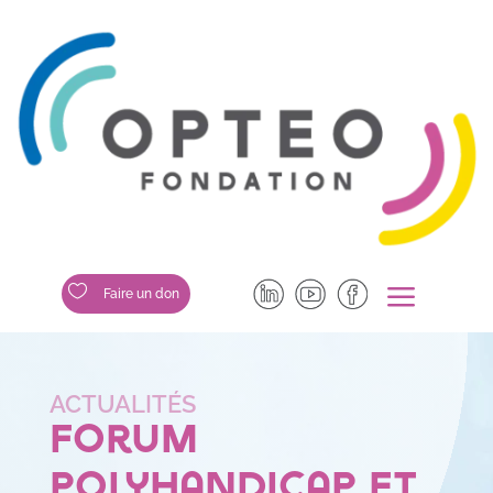
a

Faire un don
Forum
Polyhandicap et