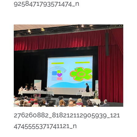
9258471793571474_n
276260882_818212112905939_121
4745555371741121_n