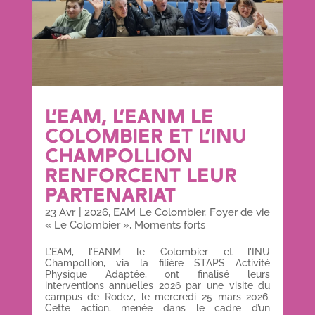
L’EAM, L’EANM LE
COLOMBIER ET L’INU
CHAMPOLLION
RENFORCENT LEUR
PARTENARIAT
23 Avr
|
2026
,
EAM Le Colombier
,
Foyer de vie
« Le Colombier »
,
Moments forts
L’EAM, l’EANM le Colombier et l’INU
Champollion, via la filière STAPS Activité
Physique Adaptée, ont finalisé leurs
interventions annuelles 2026 par une visite du
campus de Rodez, le mercredi 25 mars 2026.
Cette action, menée dans le cadre d’un