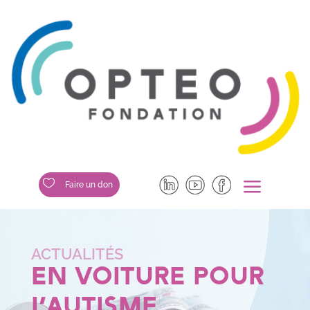
a

Faire un don
EN VOITURE POUR
L’AUTISME