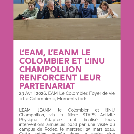
L’EAM, L’EANM LE
COLOMBIER ET L’INU
CHAMPOLLION
RENFORCENT LEUR
PARTENARIAT
23 Avr
|
2026
,
EAM Le Colombier
,
Foyer de vie
« Le Colombier »
,
Moments forts
L’EAM, l’EANM le Colombier et l’INU
Champollion, via la filière STAPS Activité
Physique Adaptée, ont finalisé leurs
interventions annuelles 2026 par une visite du
campus de Rodez, le mercredi 25 mars 2026.