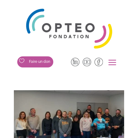
a

Faire un don