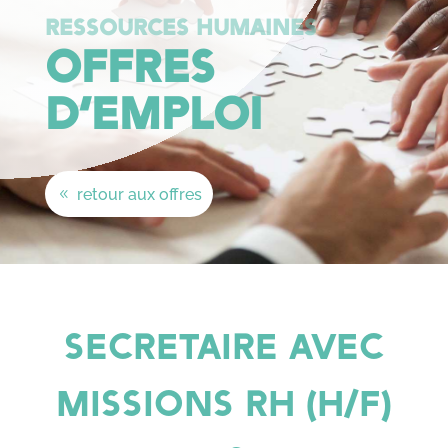
RESSOURCES HUMAINES
OFFRES
D’EMPLOI
retour aux offres
SECRETAIRE AVEC
MISSIONS RH (H/F)