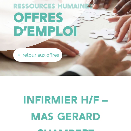
RESSOURCES HUMAINES
OFFRES
D’EMPLOI
retour aux offres
INFIRMIER H/F –
MAS GERARD