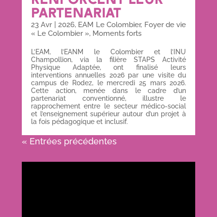
PARTENARIAT
23 Avr
|
2026
,
EAM Le Colombier
,
Foyer de vie
« Le Colombier »
,
Moments forts
L’EAM, l’EANM le Colombier et l’INU
Champollion, via la filière STAPS Activité
Physique Adaptée, ont finalisé leurs
interventions annuelles 2026 par une visite du
campus de Rodez, le mercredi 25 mars 2026.
Cette action, menée dans le cadre d’un
partenariat conventionné, illustre le
rapprochement entre le secteur médico-social
et l’enseignement supérieur autour d’un projet à
la fois pédagogique et inclusif.
« Entrées précédentes