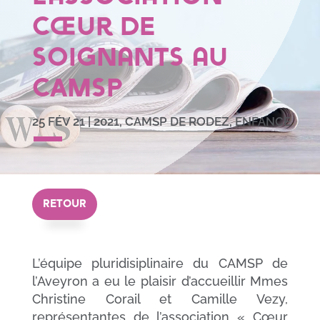
Cœur de
soignants au
CAMSP
25 FÉV 21
|
2021
,
CAMSP DE RODEZ
,
ENFANCE
RETOUR
L’équipe pluridisiplinaire du CAMSP de
l’Aveyron a eu le plaisir d’accueillir Mmes
Christine Corail et Camille Vezy,
représentantes de l’association « Cœur