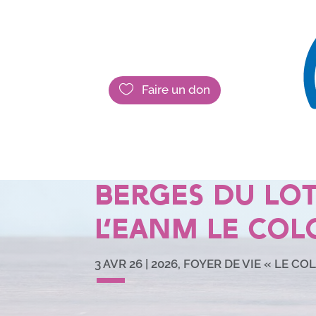

Faire un don
Une promena
écocitoyenne
berges du Lo
l’EANM le Col
3 AVR 26
|
2026
,
FOYER DE VIE « LE CO