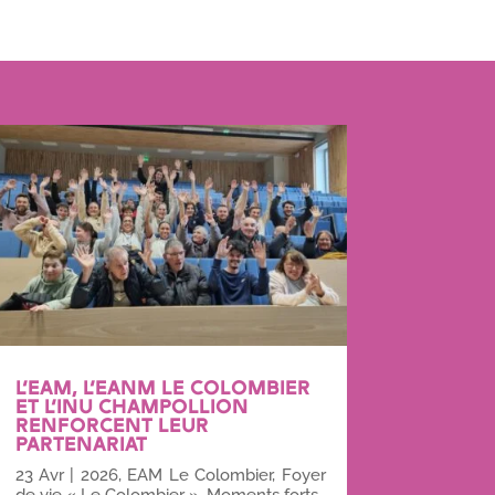
L’EAM, L’EANM LE COLOMBIER
ET L’INU CHAMPOLLION
RENFORCENT LEUR
PARTENARIAT
23 Avr
|
2026
,
EAM Le Colombier
,
Foyer
de vie « Le Colombier »
,
Moments forts