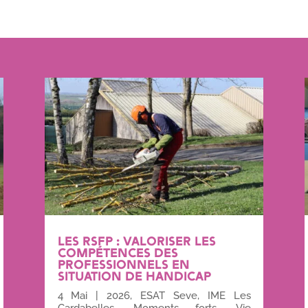
LES RSFP : VALORISER LES
COMPÉTENCES DES
PROFESSIONNELS EN
SITUATION DE HANDICAP
4 Mai
|
2026
,
ESAT Seve
,
IME Les
Cardabelles
,
Moments forts
,
Vie