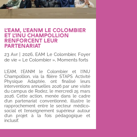
L’EAM, L’EANM LE COLOMBIER
ET L’INU CHAMPOLLION
RENFORCENT LEUR
PARTENARIAT
23 Avr
|
2026
,
EAM Le Colombier
,
Foyer
de vie « Le Colombier »
,
Moments forts
L’EAM, l’EANM le Colombier et l’INU
Champollion, via la filière STAPS Activité
Physique Adaptée, ont finalisé leurs
interventions annuelles 2026 par une visite
du campus de Rodez, le mercredi 25 mars
2026. Cette action, menée dans le cadre
d’un partenariat conventionné, illustre le
rapprochement entre le secteur médico-
social et l’enseignement supérieur autour
d’un projet à la fois pédagogique et
inclusif.