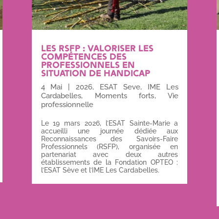
LES RSFP : VALORISER LES
COMPÉTENCES DES
PROFESSIONNELS EN
SITUATION DE HANDICAP
4 Mai
|
2026
,
ESAT Seve
,
IME Les
Cardabelles
,
Moments forts
,
Vie
professionnelle
Le 19 mars 2026, l’ESAT Sainte-Marie a
accueilli une journée dédiée aux
Reconnaissances des Savoirs-Faire
Professionnels (RSFP), organisée en
partenariat avec deux autres
établissements de la Fondation OPTEO :
l’ESAT Sève et l’IME Les Cardabelles.