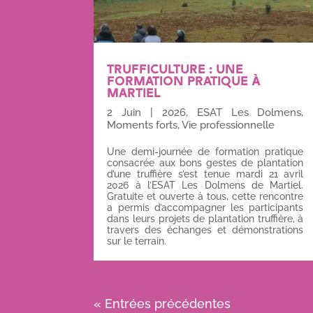
TRUFFICULTURE : UNE
FORMATION PRATIQUE À
MARTIEL
2 Juin
|
2026
,
ESAT Les Dolmens
,
Moments forts
,
Vie professionnelle
Une demi-journée de formation pratique
consacrée aux bons gestes de plantation
d’une truffière s’est tenue mardi 21 avril
2026 à l’ESAT Les Dolmens de Martiel.
Gratuite et ouverte à tous, cette rencontre
a permis d’accompagner les participants
dans leurs projets de plantation truffière, à
travers des échanges et démonstrations
sur le terrain.
« Entrées précédentes