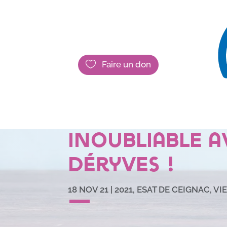

Faire un don
Une journée
les autres :
inoubliable a
Déryves !
18 NOV 21
|
2021
,
ESAT DE CEIGNAC
,
VI