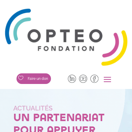
a

Faire un don
Un partenariat
pour appuyer