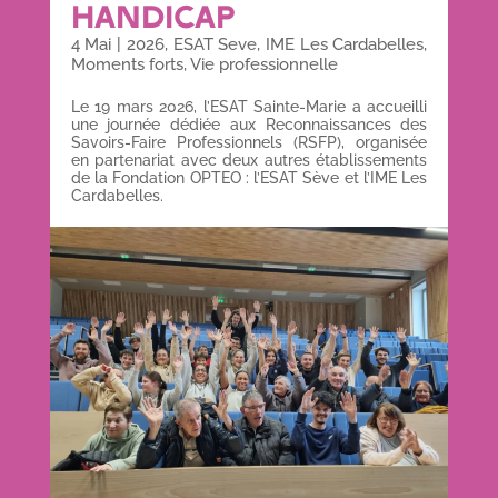
HANDICAP
4 Mai
|
2026
,
ESAT Seve
,
IME Les Cardabelles
,
Moments forts
,
Vie professionnelle
Le 19 mars 2026, l’ESAT Sainte-Marie a accueilli
une journée dédiée aux Reconnaissances des
Savoirs-Faire Professionnels (RSFP), organisée
en partenariat avec deux autres établissements
de la Fondation OPTEO : l’ESAT Sève et l’IME Les
Cardabelles.