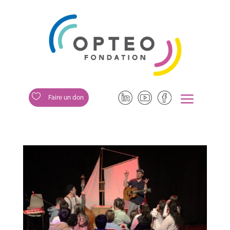
a

Faire un don