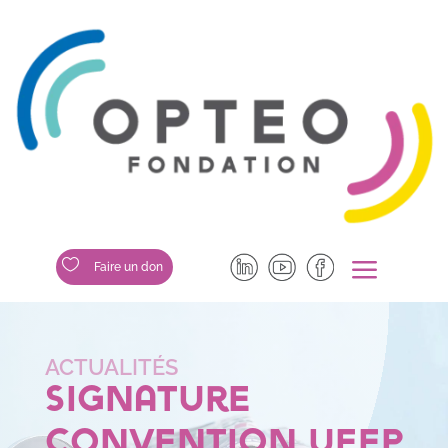
a

Faire un don
Signature
Convention UEEP