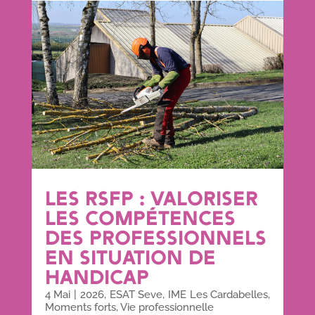
LES RSFP : VALORISER
LES COMPÉTENCES
DES PROFESSIONNELS
EN SITUATION DE
HANDICAP
4 Mai
|
2026
,
ESAT Seve
,
IME Les Cardabelles
,
Moments forts
,
Vie professionnelle