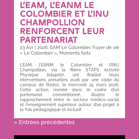
L’EAM, L’EANM LE
COLOMBIER ET L’INU
CHAMPOLLION
RENFORCENT LEUR
PARTENARIAT
23 Avr
|
2026
,
EAM Le Colombier
,
Foyer de vie
« Le Colombier »
,
Moments forts
L’EAM, l’EANM le Colombier et l’INU
Champollion, via la filière STAPS Activité
Physique Adaptée, ont finalisé leurs
interventions annuelles 2026 par une visite du
campus de Rodez, le mercredi 25 mars 2026.
Cette action, menée dans le cadre d’un
partenariat conventionné, illustre le
rapprochement entre le secteur médico-social
et l’enseignement supérieur autour d’un projet à
la fois pédagogique et inclusif.
« Entrées précédentes