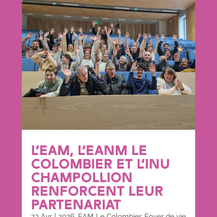
L’EAM, L’EANM LE
COLOMBIER ET L’INU
CHAMPOLLION
RENFORCENT LEUR
PARTENARIAT
23 Avr
|
2026
,
EAM Le Colombier
,
Foyer de vie