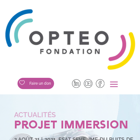
a

Faire un don
Projet Immersion
2 AOÛT 21
|
2021
,
ESAT SEVE
,
IME DU PUITS DE