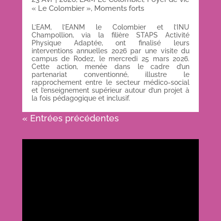
« Le Colombier »
,
Moments forts
L’EAM, l’EANM le Colombier et l’INU
Champollion, via la filière STAPS Activité
Physique Adaptée, ont finalisé leurs
interventions annuelles 2026 par une visite du
campus de Rodez, le mercredi 25 mars 2026.
Cette action, menée dans le cadre d’un
partenariat conventionné, illustre le
rapprochement entre le secteur médico-social
et l’enseignement supérieur autour d’un projet à
la fois pédagogique et inclusif.
« Entrées précédentes