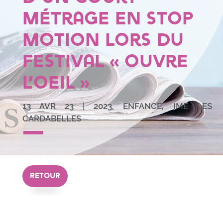
métrage en STOP
MOTION lors du
festival « Ouvre
l’oeil »
13 AVR 23
|
2023
,
ENFANCE
,
IME LES
CARDABELLES
RETOUR