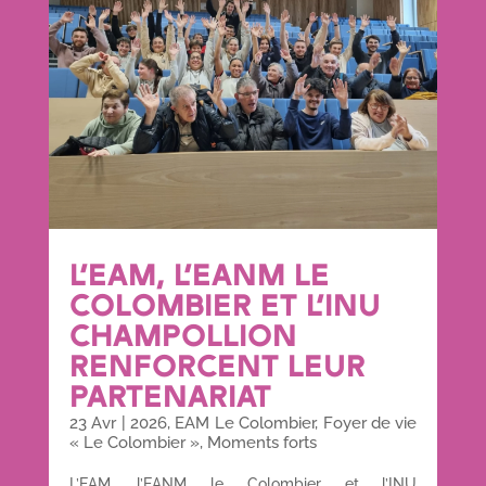
L’EAM, L’EANM LE
COLOMBIER ET L’INU
CHAMPOLLION
RENFORCENT LEUR
PARTENARIAT
23 Avr
|
2026
,
EAM Le Colombier
,
Foyer de vie
« Le Colombier »
,
Moments forts
L’EAM, l’EANM le Colombier et l’INU