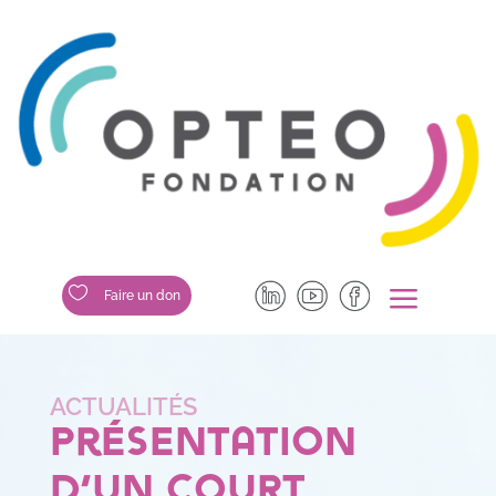
a

Faire un don
Présentation
d’un court