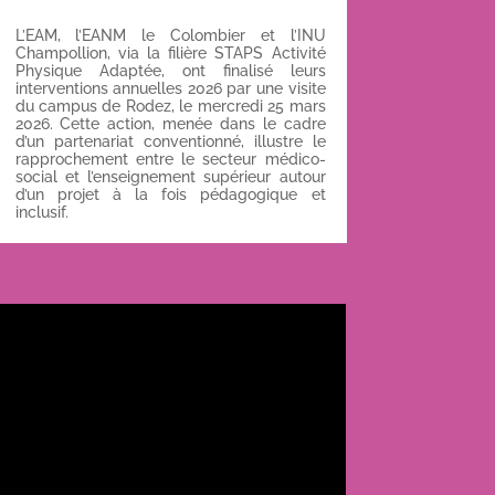
L’EAM, l’EANM le Colombier et l’INU
Champollion, via la filière STAPS Activité
Physique Adaptée, ont finalisé leurs
interventions annuelles 2026 par une visite
du campus de Rodez, le mercredi 25 mars
2026. Cette action, menée dans le cadre
d’un partenariat conventionné, illustre le
rapprochement entre le secteur médico-
social et l’enseignement supérieur autour
d’un projet à la fois pédagogique et
inclusif.