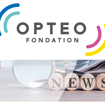
dation de
RSFP en
e