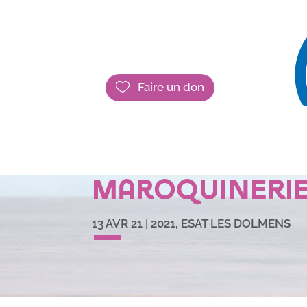

Faire un don
Première vali
compétences 
maroquineri
13 AVR 21
|
2021
,
ESAT LES DOLMENS