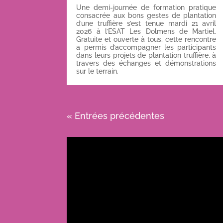
Une demi-journée de formation pratique
consacrée aux bons gestes de plantation
d’une truffière s’est tenue mardi 21 avril
2026 à l’ESAT Les Dolmens de Martiel.
Gratuite et ouverte à tous, cette rencontre
a permis d’accompagner les participants
dans leurs projets de plantation truffière, à
travers des échanges et démonstrations
sur le terrain.
« Entrées précédentes