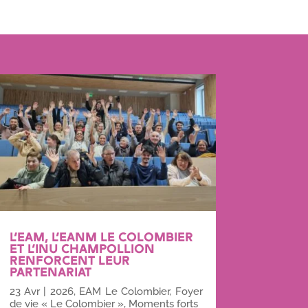
L’EAM, L’EANM LE COLOMBIER
ET L’INU CHAMPOLLION
RENFORCENT LEUR
PARTENARIAT
23 Avr
|
2026
,
EAM Le Colombier
,
Foyer
de vie « Le Colombier »
,
Moments forts