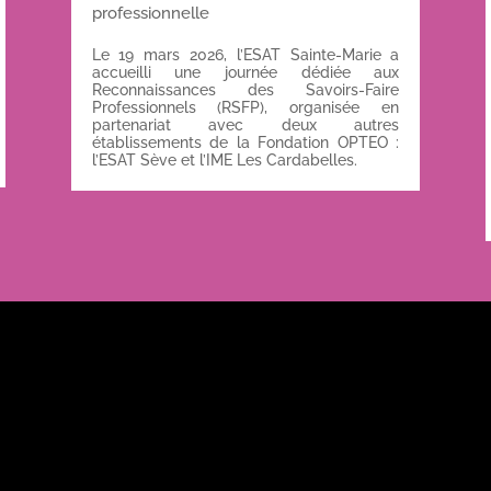
professionnelle
Le 19 mars 2026, l’ESAT Sainte-Marie a
accueilli une journée dédiée aux
Reconnaissances des Savoirs-Faire
Professionnels (RSFP), organisée en
partenariat avec deux autres
établissements de la Fondation OPTEO :
l’ESAT Sève et l’IME Les Cardabelles.