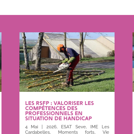
LES RSFP : VALORISER LES
COMPÉTENCES DES
PROFESSIONNELS EN
SITUATION DE HANDICAP
4 Mai
|
2026
,
ESAT Seve
,
IME Les
Cardabelles
,
Moments forts
,
Vie