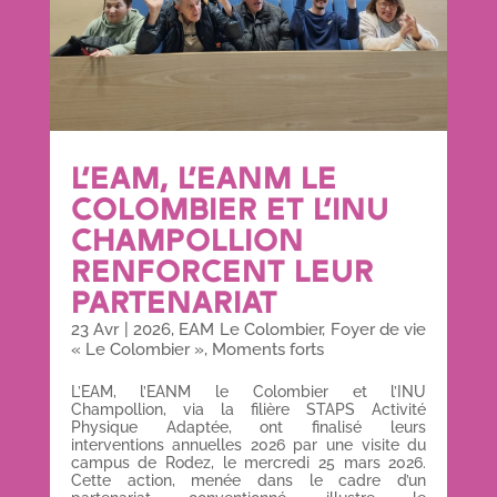
L’EAM, L’EANM LE
COLOMBIER ET L’INU
CHAMPOLLION
RENFORCENT LEUR
PARTENARIAT
23 Avr
|
2026
,
EAM Le Colombier
,
Foyer de vie
« Le Colombier »
,
Moments forts
L’EAM, l’EANM le Colombier et l’INU
Champollion, via la filière STAPS Activité
Physique Adaptée, ont finalisé leurs
interventions annuelles 2026 par une visite du
campus de Rodez, le mercredi 25 mars 2026.
Cette action, menée dans le cadre d’un