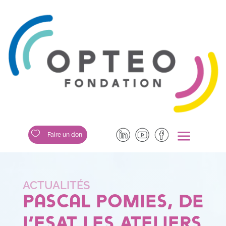
a

Faire un don
Pascal Pomies, de
l’ESAT Les Ateliers