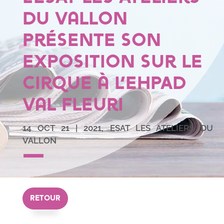
du Vallon
présente son
exposition sur le
cirque à l’EHPAD
Val Fleuri
14 OCT 21
|
2021
,
ESAT LES ATELIERS DU
VALLON
RETOUR