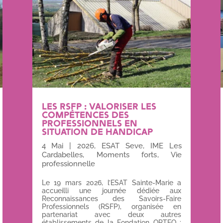
LES RSFP : VALORISER LES
COMPÉTENCES DES
PROFESSIONNELS EN
SITUATION DE HANDICAP
4 Mai
|
2026
,
ESAT Seve
,
IME Les
Cardabelles
,
Moments forts
,
Vie
professionnelle
Le 19 mars 2026, l’ESAT Sainte-Marie a
accueilli une journée dédiée aux
Reconnaissances des Savoirs-Faire
Professionnels (RSFP), organisée en
partenariat avec deux autres
établissements de la Fondation OPTEO :