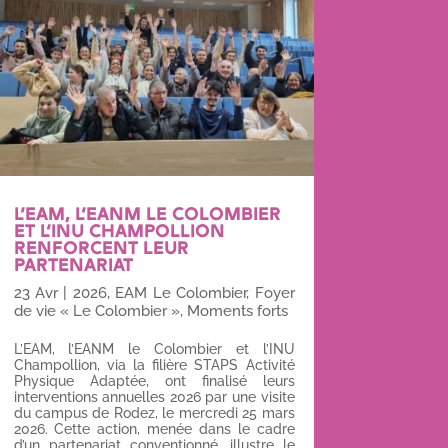
L’EAM, L’EANM LE COLOMBIER
ET L’INU CHAMPOLLION
RENFORCENT LEUR
PARTENARIAT
23 Avr
|
2026
,
EAM Le Colombier
,
Foyer
de vie « Le Colombier »
,
Moments forts
L’EAM, l’EANM le Colombier et l’INU
Champollion, via la filière STAPS Activité
Physique Adaptée, ont finalisé leurs
interventions annuelles 2026 par une visite
du campus de Rodez, le mercredi 25 mars
2026. Cette action, menée dans le cadre
d’un partenariat conventionné, illustre le