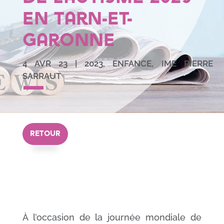
en Tarn-et-
Garonne
4 AVR 23
|
2023
,
ENFANCE
,
IME PIERRE
SARRAUT
RETOUR
À l’occasion de la journée mondiale de