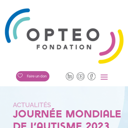
a

Faire un don
Journée mondiale
de l’autisme 2023