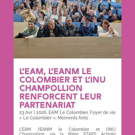
L’EAM, L’EANM LE
COLOMBIER ET L’INU
CHAMPOLLION
RENFORCENT LEUR
PARTENARIAT
23 Avr
|
2026
,
EAM Le Colombier
,
Foyer de vie
« Le Colombier »
,
Moments forts
L’EAM, l’EANM le Colombier et l’INU
Champollion, via la filière STAPS Activité