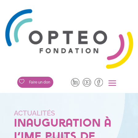
a

Faire un don
Inauguration à
l’IME Puits de