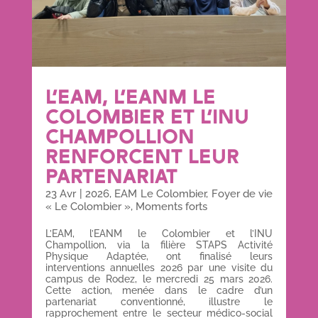
L’EAM, L’EANM LE
COLOMBIER ET L’INU
CHAMPOLLION
RENFORCENT LEUR
PARTENARIAT
23 Avr
|
2026
,
EAM Le Colombier
,
Foyer de vie
« Le Colombier »
,
Moments forts
L’EAM, l’EANM le Colombier et l’INU
Champollion, via la filière STAPS Activité
Physique Adaptée, ont finalisé leurs
interventions annuelles 2026 par une visite du
campus de Rodez, le mercredi 25 mars 2026.
Cette action, menée dans le cadre d’un
partenariat conventionné, illustre le
rapprochement entre le secteur médico-social