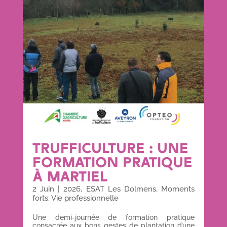
TRUFFICULTURE : UNE
FORMATION PRATIQUE
À MARTIEL
2 Juin
|
2026
,
ESAT Les Dolmens
,
Moments
forts
,
Vie professionnelle
Une demi-journée de formation pratique
consacrée aux bons gestes de plantation d’une