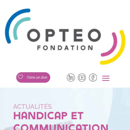
a

Faire un don
Handicap et
Communication