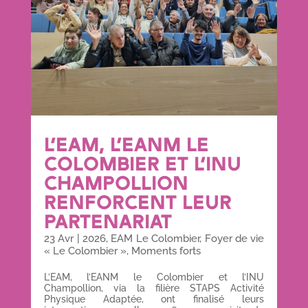
L’EAM, L’EANM LE
COLOMBIER ET L’INU
CHAMPOLLION
RENFORCENT LEUR
PARTENARIAT
23 Avr
|
2026
,
EAM Le Colombier
,
Foyer de vie
« Le Colombier »
,
Moments forts
L’EAM, l’EANM le Colombier et l’INU
Champollion, via la filière STAPS Activité
Physique Adaptée, ont finalisé leurs