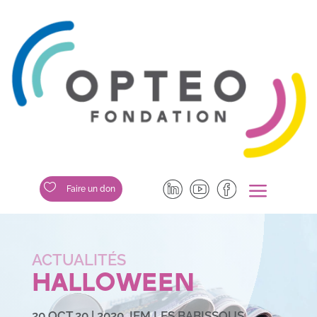
a

Faire un don
HALLOWEEN
20 OCT 20
|
2020
,
IEM LES BABISSOUS