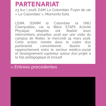
PARTENARIAT
23 Avr
|
2026
,
EAM Le Colombier
,
Foyer de vie
« Le Colombier »
,
Moments forts
L’EAM, l’EANM le Colombier et l’INU
Champollion, via la filière STAPS Activité
Physique Adaptée, ont finalisé leurs
interventions annuelles 2026 par une visite du
campus de Rodez, le mercredi 25 mars 2026.
Cette action, menée dans le cadre d’un
partenariat conventionné, illustre le
rapprochement entre le secteur médico-social
et l’enseignement supérieur autour d’un projet à
la fois pédagogique et inclusif.
« Entrées précédentes