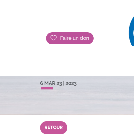

Faire un don
Evènement au
loi du 11/02/2
6 MAR 23
|
2023
RETOUR