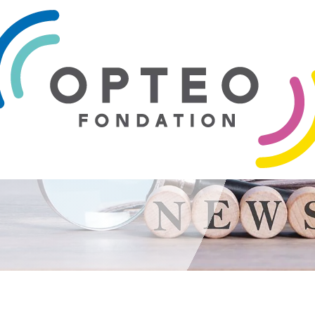
tour de la
005