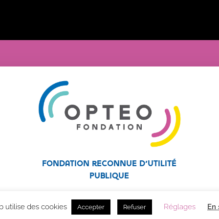
Fondation reconnue d’utilité
publique
b utilise des cookies
Réglages
En 
Accepter
Refuser
nes en situation de handicap |
Mentions légales
|
Linov
©