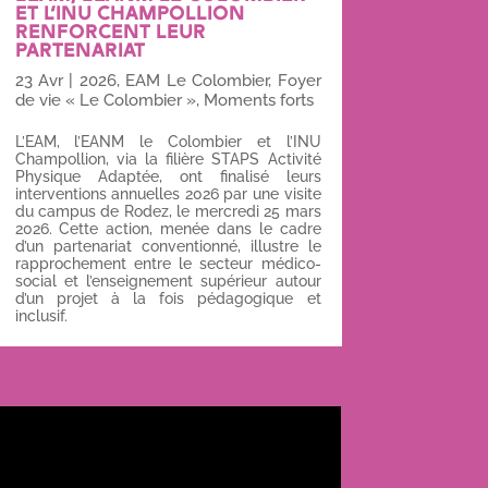
ET L’INU CHAMPOLLION
RENFORCENT LEUR
PARTENARIAT
23 Avr
|
2026
,
EAM Le Colombier
,
Foyer
de vie « Le Colombier »
,
Moments forts
L’EAM, l’EANM le Colombier et l’INU
Champollion, via la filière STAPS Activité
Physique Adaptée, ont finalisé leurs
interventions annuelles 2026 par une visite
du campus de Rodez, le mercredi 25 mars
2026. Cette action, menée dans le cadre
d’un partenariat conventionné, illustre le
rapprochement entre le secteur médico-
social et l’enseignement supérieur autour
d’un projet à la fois pédagogique et
inclusif.