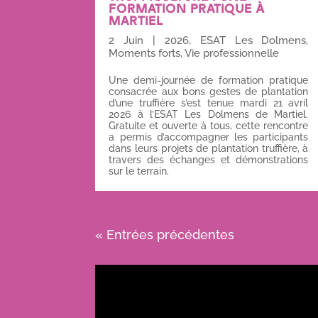
FORMATION PRATIQUE À
MARTIEL
2 Juin
|
2026
,
ESAT Les Dolmens
,
Moments forts
,
Vie professionnelle
Une demi-journée de formation pratique
consacrée aux bons gestes de plantation
d’une truffière s’est tenue mardi 21 avril
2026 à l’ESAT Les Dolmens de Martiel.
Gratuite et ouverte à tous, cette rencontre
a permis d’accompagner les participants
dans leurs projets de plantation truffière, à
travers des échanges et démonstrations
sur le terrain.
« Entrées précédentes