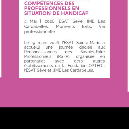
COMPÉTENCES DES
PROFESSIONNELS EN
SITUATION DE HANDICAP
4 Mai
|
2026
,
ESAT Seve
,
IME Les
Cardabelles
,
Moments forts
,
Vie
professionnelle
Le 19 mars 2026, l’ESAT Sainte-Marie a
accueilli une journée dédiée aux
Reconnaissances des Savoirs-Faire
Professionnels (RSFP), organisée en
partenariat avec deux autres
établissements de la Fondation OPTEO :
l’ESAT Sève et l’IME Les Cardabelles.