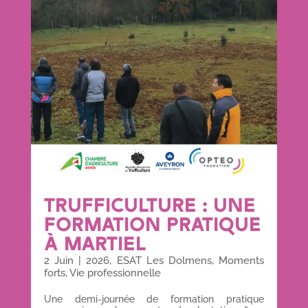
TRUFFICULTURE : UNE
FORMATION PRATIQUE
À MARTIEL
2 Juin
|
2026
,
ESAT Les Dolmens
,
Moments
forts
,
Vie professionnelle
Une demi-journée de formation pratique