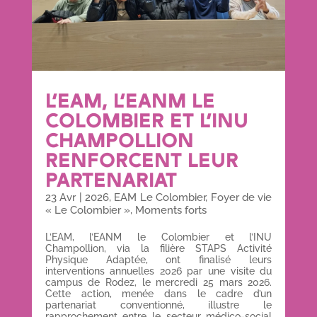
L’EAM, L’EANM LE
COLOMBIER ET L’INU
CHAMPOLLION
RENFORCENT LEUR
PARTENARIAT
23 Avr
|
2026
,
EAM Le Colombier
,
Foyer de vie
« Le Colombier »
,
Moments forts
L’EAM, l’EANM le Colombier et l’INU
Champollion, via la filière STAPS Activité
Physique Adaptée, ont finalisé leurs
interventions annuelles 2026 par une visite du
campus de Rodez, le mercredi 25 mars 2026.
Cette action, menée dans le cadre d’un
partenariat conventionné, illustre le
rapprochement entre le secteur médico-social