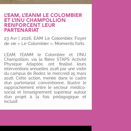
L’EAM, L’EANM LE COLOMBIER
ET L’INU CHAMPOLLION
RENFORCENT LEUR
PARTENARIAT
23 Avr
|
2026
,
EAM Le Colombier
,
Foyer
de vie « Le Colombier »
,
Moments forts
L’EAM, l’EANM le Colombier et l’INU
Champollion, via la filière STAPS Activité
Physique Adaptée, ont finalisé leurs
interventions annuelles 2026 par une visite
du campus de Rodez, le mercredi 25 mars
2026. Cette action, menée dans le cadre
d’un partenariat conventionné, illustre le
rapprochement entre le secteur médico-
social et l’enseignement supérieur autour
d’un projet à la fois pédagogique et
inclusif.