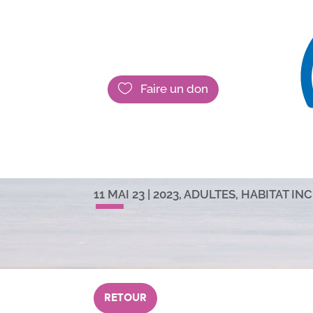

Faire un don
Concours « A
Poétique »
11 MAI 23
|
2023
,
ADULTES
,
HABITAT INC
RETOUR