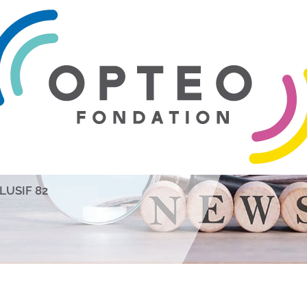
tlas
LUSIF 82