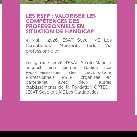
LES RSFP : VALORISER LES
COMPÉTENCES DES
PROFESSIONNELS EN
SITUATION DE HANDICAP
4 Mai
|
2026
,
ESAT Seve
,
IME Les
Cardabelles
,
Moments forts
,
Vie
professionnelle
Le 19 mars 2026, l’ESAT Sainte-Marie a
accueilli une journée dédiée aux
Reconnaissances des Savoirs-Faire
Professionnels (RSFP), organisée en
partenariat avec deux autres
établissements de la Fondation OPTEO :
l’ESAT Sève et l’IME Les Cardabelles.