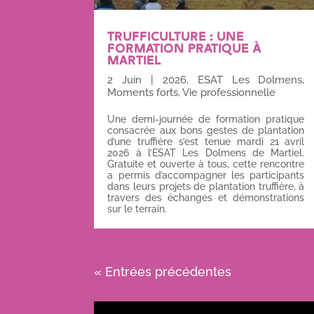
TRUFFICULTURE : UNE
FORMATION PRATIQUE À
MARTIEL
2 Juin
|
2026
,
ESAT Les Dolmens
,
Moments forts
,
Vie professionnelle
Une demi-journée de formation pratique
consacrée aux bons gestes de plantation
d’une truffière s’est tenue mardi 21 avril
2026 à l’ESAT Les Dolmens de Martiel.
Gratuite et ouverte à tous, cette rencontre
a permis d’accompagner les participants
dans leurs projets de plantation truffière, à
travers des échanges et démonstrations
sur le terrain.
« Entrées précédentes