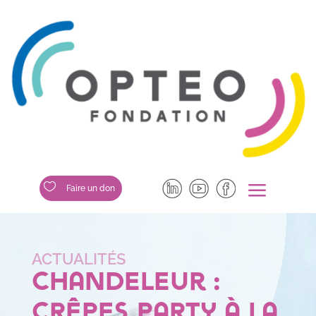
a

Faire un don
Chandeleur :
Crêpes party à la