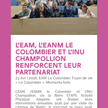
L’EAM, L’EANM LE
COLOMBIER ET L’INU
CHAMPOLLION
RENFORCENT LEUR
PARTENARIAT
23 Avr
|
2026
,
EAM Le Colombier
,
Foyer de vie
« Le Colombier »
,
Moments forts
L’EAM, l’EANM le Colombier et l’INU
Champollion, via la filière STAPS Activité
Physique Adaptée, ont finalisé leurs
interventions annuelles 2026 par une visite du
campus de Rodez, le mercredi 25 mars 2026.