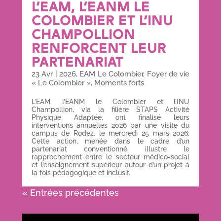
L’EAM, L’EANM LE
COLOMBIER ET L’INU
CHAMPOLLION
RENFORCENT LEUR
PARTENARIAT
23 Avr
|
2026
,
EAM Le Colombier
,
Foyer de vie
« Le Colombier »
,
Moments forts
L’EAM, l’EANM le Colombier et l’INU
Champollion, via la filière STAPS Activité
Physique Adaptée, ont finalisé leurs
interventions annuelles 2026 par une visite du
campus de Rodez, le mercredi 25 mars 2026.
Cette action, menée dans le cadre d’un
partenariat conventionné, illustre le
rapprochement entre le secteur médico-social
et l’enseignement supérieur autour d’un projet à
la fois pédagogique et inclusif.
« Entrées précédentes