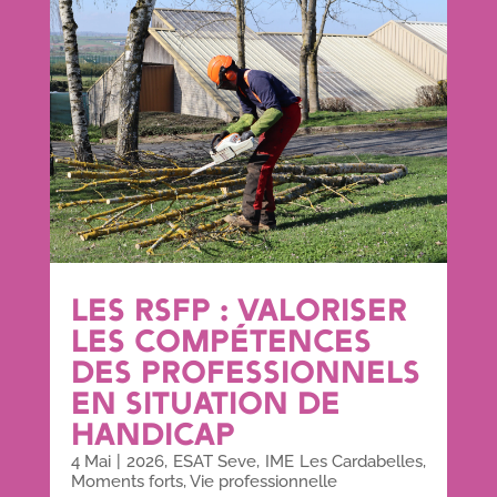
LES RSFP : VALORISER
LES COMPÉTENCES
DES PROFESSIONNELS
EN SITUATION DE
HANDICAP
4 Mai
|
2026
,
ESAT Seve
,
IME Les Cardabelles
,
Moments forts
,
Vie professionnelle