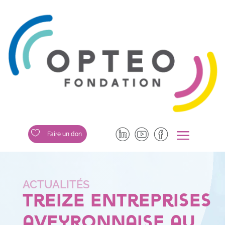
a

Faire un don
Treize entreprises
aveyronnaise au