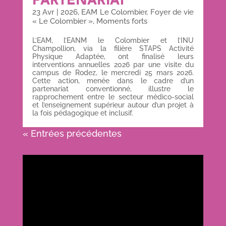
23 Avr
|
2026
,
EAM Le Colombier
,
Foyer de vie
« Le Colombier »
,
Moments forts
L’EAM, l’EANM le Colombier et l’INU
Champollion, via la filière STAPS Activité
Physique Adaptée, ont finalisé leurs
interventions annuelles 2026 par une visite du
campus de Rodez, le mercredi 25 mars 2026.
Cette action, menée dans le cadre d’un
partenariat conventionné, illustre le
rapprochement entre le secteur médico-social
et l’enseignement supérieur autour d’un projet à
la fois pédagogique et inclusif.
« Entrées précédentes