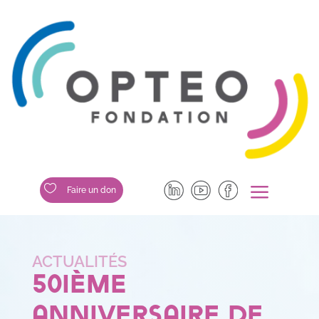
a

Faire un don
50ième
anniversaire de