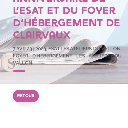
l’ESAT et du Foyer
d’Hébergement de
Clairvaux
7 AVR 23
|
2023
,
ESAT LES ATELIERS DU VALLON
,
FOYER D’HÉBERGEMENT LES ATELIERS DU
VALLON
RETOUR