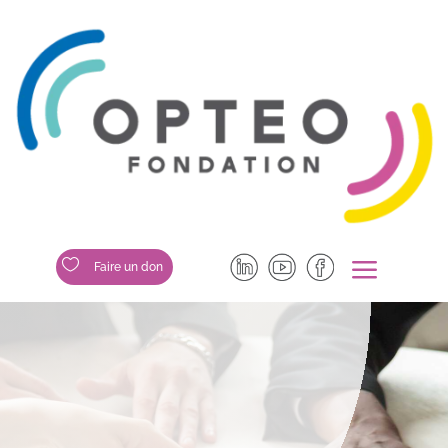
a

Faire un don