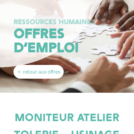
RESSOURCES HUMAINES
OFFRES
D’EMPLOI
retour aux offres
MONITEUR ATELIER