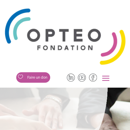
a

Faire un don