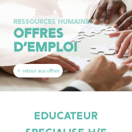
RESSOURCES HUMAINES
OFFRES
D’EMPLOI
retour aux offres
EDUCATEUR