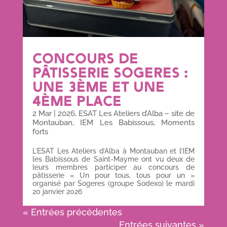
CONCOURS DE
PÂTISSERIE SOGERES :
UNE 3ÈME ET UNE
4ÈME PLACE
2 Mar
|
2026
,
ESAT Les Ateliers d’Alba – site de
Montauban
,
IEM Les Babissous
,
Moments
forts
L’ESAT Les Ateliers d’Alba à Montauban et l’IEM
les Babissous de Saint-Mayme ont vu deux de
leurs membres participer au concours de
pâtisserie « Un pour tous, tous pour un »
organisé par Sogeres (groupe Sodexo) le mardi
20 janvier 2026
« Entrées précédentes
Entrées suivantes »