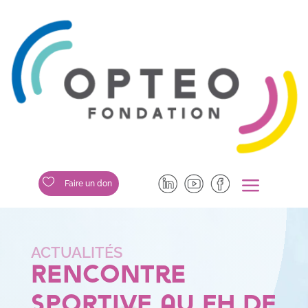
a

Faire un don
Rencontre
sportive au FH de