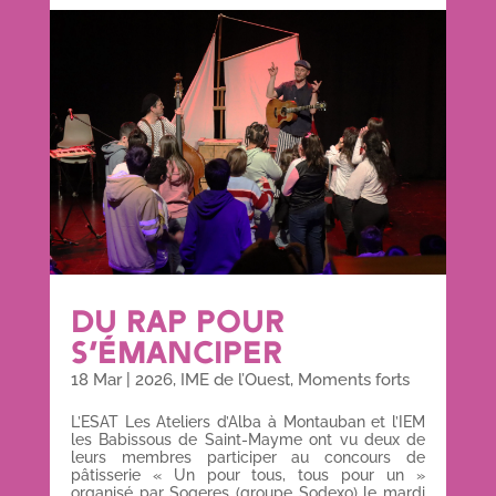
DU RAP POUR
S’ÉMANCIPER
18 Mar
|
2026
,
IME de l’Ouest
,
Moments forts
L’ESAT Les Ateliers d’Alba à Montauban et l’IEM
les Babissous de Saint-Mayme ont vu deux de
leurs membres participer au concours de
pâtisserie « Un pour tous, tous pour un »
organisé par Sogeres (groupe Sodexo) le mardi