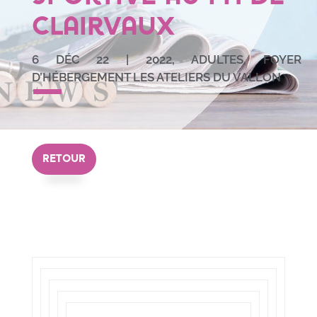
Clairvaux
6 DÉC 22
|
2022
,
ADULTES
,
FOYER
D’HÉBERGEMENT LES ATELIERS DU VALLON
RETOUR