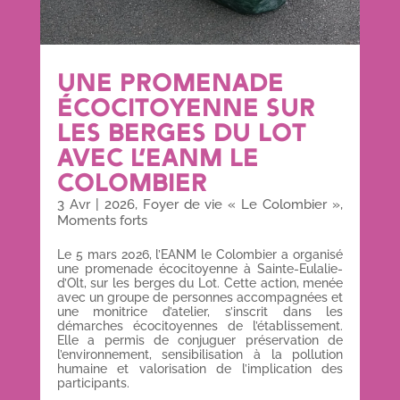
UNE PROMENADE
ÉCOCITOYENNE SUR
LES BERGES DU LOT
AVEC L’EANM LE
COLOMBIER
3 Avr
|
2026
,
Foyer de vie « Le Colombier »
,
Moments forts
Le 5 mars 2026, l’EANM le Colombier a organisé
une promenade écocitoyenne à Sainte-Eulalie-
d’Olt, sur les berges du Lot. Cette action, menée
avec un groupe de personnes accompagnées et
une monitrice d’atelier, s’inscrit dans les
démarches écocitoyennes de l’établissement.
Elle a permis de conjuguer préservation de
l’environnement, sensibilisation à la pollution
humaine et valorisation de l’implication des
participants.