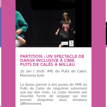
PARTITION : UN SPECTACLE DE
DANSE INCLUSIVE À L’IME
PUITS DE CALÈS À MILLAU
30 Jan
|
2026
,
IME du Puits de Calès
,
Moments forts
La danse permet à des jeunes de l’IME du
Puits de Calès de s’exprimer autrement
que par des mots. Le corps devient une
nouvelle forme de langage qui leur
permet d’exprimer leurs émotions
différemment.