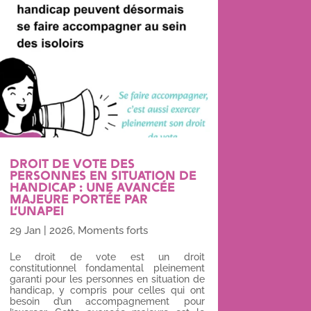
DROIT DE VOTE DES
PERSONNES EN SITUATION DE
HANDICAP : UNE AVANCÉE
MAJEURE PORTÉE PAR
L’UNAPEI
29 Jan
|
2026
,
Moments forts
Le droit de vote est un droit
constitutionnel fondamental pleinement
garanti pour les personnes en situation de
handicap, y compris pour celles qui ont
besoin d’un accompagnement pour