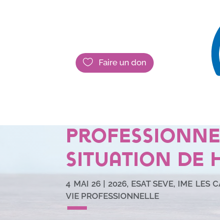

Faire un don
Les RSFP : val
compétences
professionne
situation de 
4 MAI 26
|
2026
,
ESAT SEVE
,
IME LES 
VIE PROFESSIONNELLE