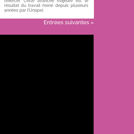
l’exercer. Cette avancée majeure est le
résultat du travail mené depuis plusieurs
années par l’Unapei.
Entrées suivantes »