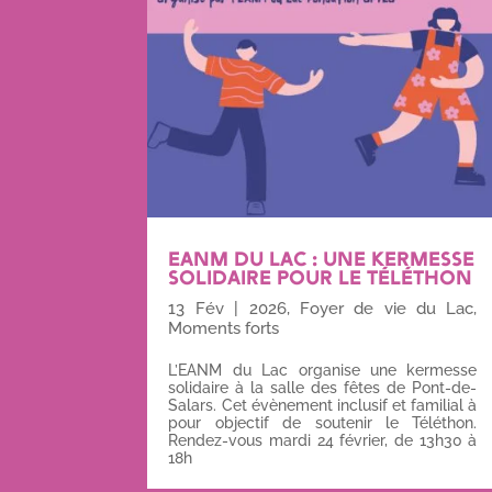
EANM DU LAC : UNE KERMESSE
SOLIDAIRE POUR LE TÉLÉTHON
13 Fév
|
2026
,
Foyer de vie du Lac
,
Moments forts
L’EANM du Lac organise une kermesse
solidaire à la salle des fêtes de Pont-de-
Salars. Cet évènement inclusif et familial à
pour objectif de soutenir le Téléthon.
Rendez-vous mardi 24 février, de 13h30 à
18h