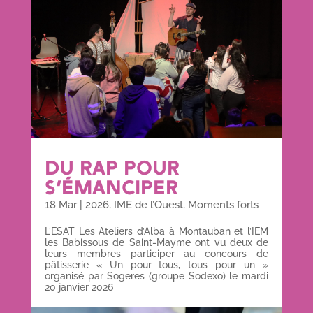
DU RAP POUR
S’ÉMANCIPER
18 Mar
|
2026
,
IME de l’Ouest
,
Moments forts
L’ESAT Les Ateliers d’Alba à Montauban et l’IEM
les Babissous de Saint-Mayme ont vu deux de
leurs membres participer au concours de
pâtisserie « Un pour tous, tous pour un »
organisé par Sogeres (groupe Sodexo) le mardi
20 janvier 2026