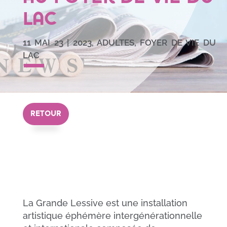
Lac
11 MAI 23
|
2023
,
ADULTES
,
FOYER DE VIE DU
LAC
RETOUR
L
a Grande Lessive est une installation
artistique éphémère intergénérationnelle