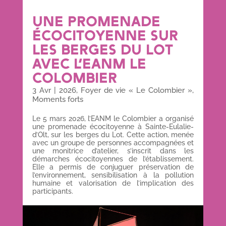
UNE PROMENADE
ÉCOCITOYENNE SUR
LES BERGES DU LOT
AVEC L’EANM LE
COLOMBIER
3 Avr
|
2026
,
Foyer de vie « Le Colombier »
,
Moments forts
Le 5 mars 2026, l’EANM le Colombier a organisé
une promenade écocitoyenne à Sainte-Eulalie-
d’Olt, sur les berges du Lot. Cette action, menée
avec un groupe de personnes accompagnées et
une monitrice d’atelier, s’inscrit dans les
démarches écocitoyennes de l’établissement.
Elle a permis de conjuguer préservation de
l’environnement, sensibilisation à la pollution
humaine et valorisation de l’implication des
participants.