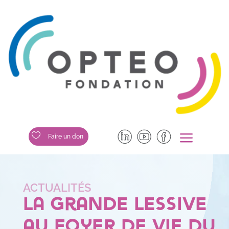
a

Faire un don
La grande lessive
au Foyer de vie du