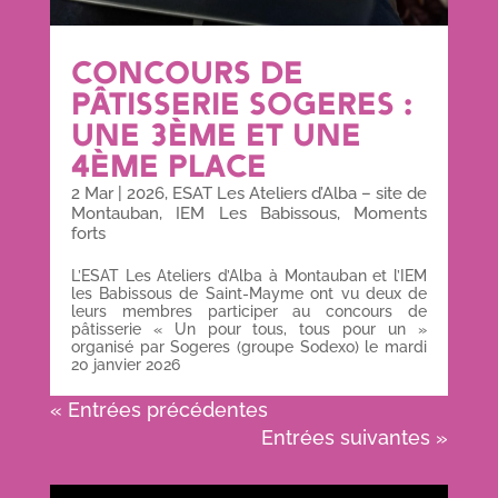
CONCOURS DE
PÂTISSERIE SOGERES :
UNE 3ÈME ET UNE
4ÈME PLACE
2 Mar
|
2026
,
ESAT Les Ateliers d’Alba – site de
Montauban
,
IEM Les Babissous
,
Moments
forts
L’ESAT Les Ateliers d’Alba à Montauban et l’IEM
les Babissous de Saint-Mayme ont vu deux de
leurs membres participer au concours de
pâtisserie « Un pour tous, tous pour un »
organisé par Sogeres (groupe Sodexo) le mardi
20 janvier 2026
« Entrées précédentes
Entrées suivantes »